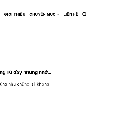
Ủ
GIỚI THIỆU
CHUYÊN MỤC
LIÊN HỆ
áng 10 đầy nhung nhớ…
cũng như chững lại, không