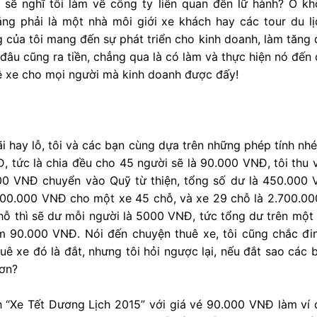
 sẽ nghĩ tôi làm về công ty liên quan đến lữ hành? Ồ kh
ẳng phải là một nhà môi giới xe khách hay các tour du l
 của tôi mang đến sự phát triển cho kinh doanh, làm tăng
n đâu cũng ra tiền, chẳng qua là có làm và thực hiện nó đến 
ê xe cho mọi người mà kinh doanh được đấy!
i hay lỗ, tôi và các bạn cùng dựa trên những phép tính nh
, tức là chia đều cho 45 người sẽ là 90.000 VNĐ, tôi thu 
00 VNĐ chuyển vào Quỹ từ thiện, tổng số dư là 450.000 
800.000 VNĐ cho một xe 45 chỗ, và xe 29 chỗ là 2.700.00
hỗ thì sẽ dư mỗi người là 5000 VNĐ, tức tổng dư trên một
êm 90.000 VNĐ. Nói đến chuyện thuê xe, tôi cũng chắc đi
uê xe đó là đắt, nhưng tôi hỏi ngược lại, nếu đắt sao các
hơn?
nh “Xe Tết Dương Lịch 2015” với giá vé 90.000 VNĐ làm ví 