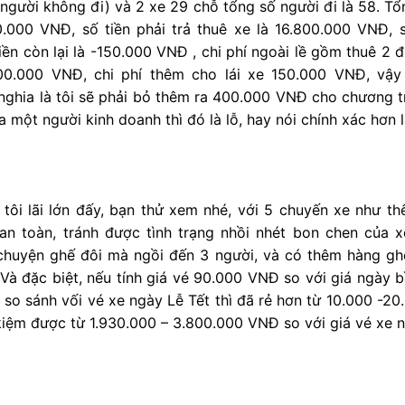
 người không đi) và 2 xe 29 chỗ tổng số người đi là 58. Tổn
0.000 VNĐ, số tiền phải trả thuê xe là 16.800.000 VNĐ, 
ền còn lại là -150.000 VNĐ , chi phí ngoài lề gồm thuê 2
.000 VNĐ, chi phí thêm cho lái xe 150.000 VNĐ, vậy 
ghia là tôi sẽ phải bỏ thêm ra 400.000 VNĐ cho chương trì
một người kinh doanh thì đó là lỗ, hay nói chính xác hơn là
à tôi lãi lớn đấy, bạn thử xem nhé, với 5 chuyến xe như t
an toàn, tránh được tình trạng nhồi nhét bon chen của 
chuyện ghế đôi mà ngồi đến 3 người, và có thêm hàng gh
 Và đặc biệt, nếu tính giá vé 90.000 VNĐ so với giá ngày 
so sánh vối vé xe ngày Lễ Tết thì đã rẻ hơn từ 10.000 -20
 kiệm được từ 1.930.000 – 3.800.000 VNĐ so với giá vé xe n