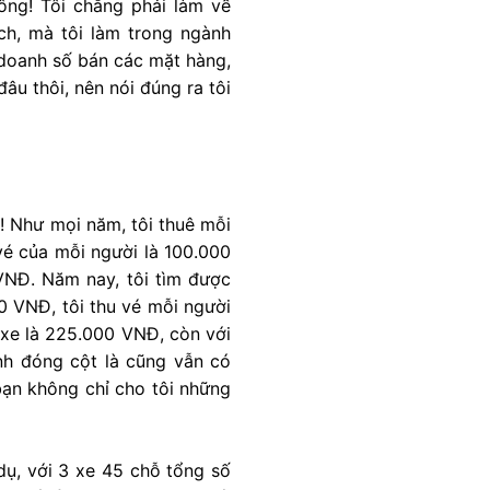
ông! Tôi chẳng phải làm về
ịch, mà tôi làm trong ngành
 doanh số bán các mặt hàng,
đâu thôi, nên nói đúng ra tôi
é! Như mọi năm, tôi thuê mỗi
vé của mỗi người là 100.000
VNĐ. Năm nay, tôi tìm được
0 VNĐ, tôi thu vé mỗi người
 xe là 225.000 VNĐ, còn với
nh đóng cột là cũng vẫn có
 bạn không chỉ cho tôi những
dụ, với 3 xe 45 chỗ tổng số