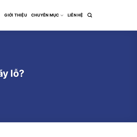
Ủ
GIỚI THIỆU
CHUYÊN MỤC
LIÊN HỆ
y lỗ?