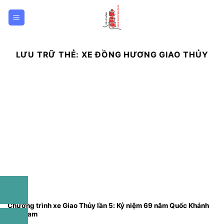
Bỏ
qua
nội
dung
LƯU TRỮ THẺ:
XE ĐỒNG HƯƠNG GIAO THỦY
Chương trình xe Giao Thủy lần 5: Kỷ niệm 69 năm Quốc Khánh
Việt Nam