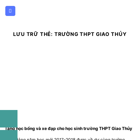
Bỏ
qua
nội
dung
LƯU TRỮ THẺ:
TRƯỜNG THPT GIAO THỦY
Tặng học bổng và xe đạp cho học sinh trường THPT Giao Thủy
Khai giảng năm học mới 2017-2018 được về dự cùng trường