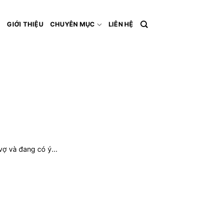
Ủ
GIỚI THIỆU
CHUYÊN MỤC
LIÊN HỆ
vợ và đang có ý...