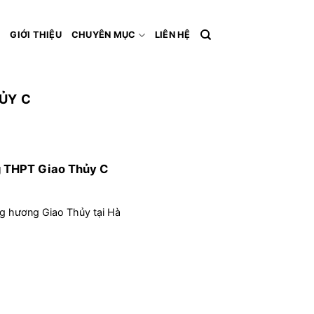
Ủ
GIỚI THIỆU
CHUYÊN MỤC
LIÊN HỆ
ỦY C
g THPT Giao Thủy C
g hương Giao Thủy tại Hà