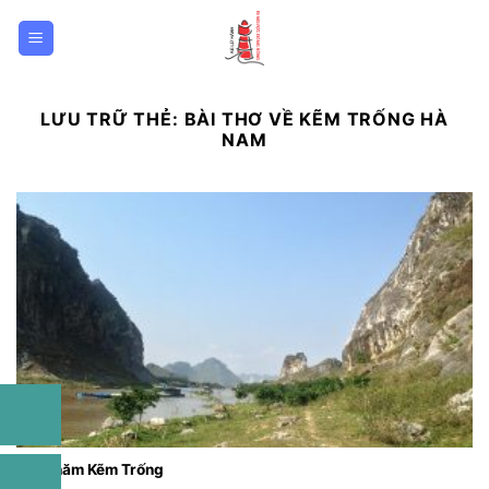
Bỏ
qua
nội
dung
LƯU TRỮ THẺ:
BÀI THƠ VỀ KẼM TRỐNG HÀ
NAM
Đến thăm Kẽm Trống